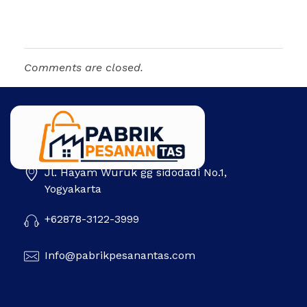
Comments are closed.
Jl. Hayam Wuruk gg sidodadi No.1,
Pabrik Pesanan Tas
Pabrik tas | Konveksi tas | Tas Seminar | Produksi tas Murah Di Indonesia
Yogyakarta
+62878-3122-3999
Info@pabrikpesanantas.com