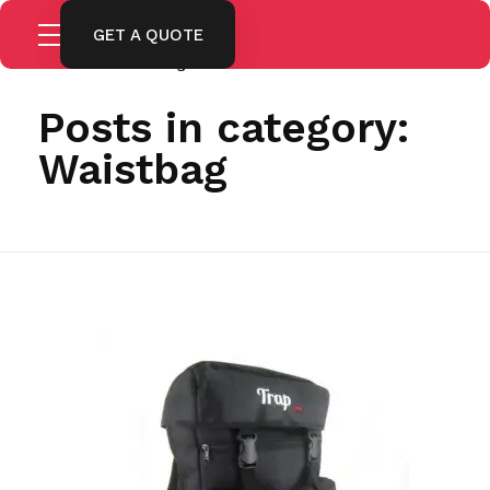
GET A QUOTE
Home
Waistbag
Posts in category:
Waistbag