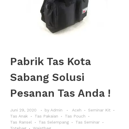
Pabrik Tas Kota
Sabang Solusi
Pesanan Tas Anda !
Juni 29, 2020
by
Admin
Aceh
Seminar Kit
Tas Anak
Tas Pakaian
Tas Pouch
Tas Ransel
Tas Selempang
Tas Seminar
Totebag
Waistbag