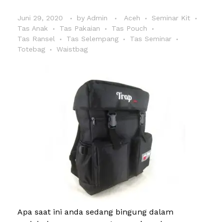
Juni 29, 2020
by
Admin
Aceh
Seminar Kit
Tas Anak
Tas Pakaian
Tas Pouch
Tas Ransel
Tas Selempang
Tas Seminar
Totebag
Waistbag
Apa saat ini anda sedang bingung dalam