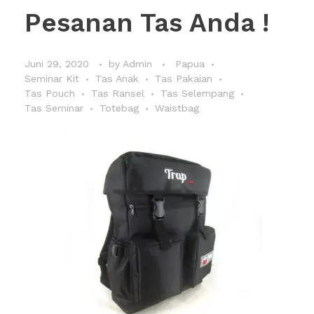
Pesanan Tas Anda !
Juni 29, 2020
by
Admin
Papua
Seminar Kit
Tas Anak
Tas Pakaian
Tas Pouch
Tas Ransel
Tas Selempang
Tas Seminar
Totebag
Waistbag