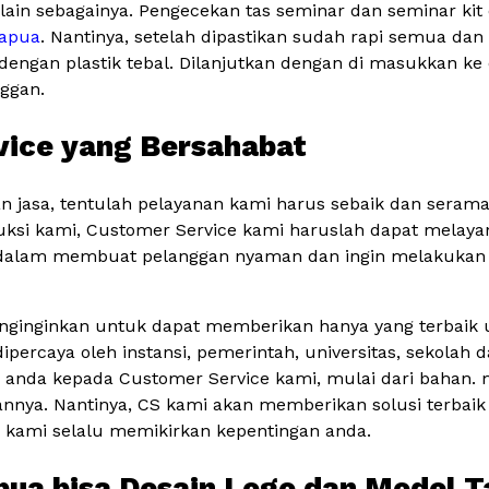
an lain sebagainya. Pengecekan tas seminar dan seminar kit
Papua
. Nantinya, setelah dipastikan sudah rapi semua da
dengan plastik tebal. Dilanjutkan dengan di masukkan k
nggan.
vice yang Bersahabat
 jasa, tentulah pelayanan kami harus sebaik dan sera
duksi kami, Customer Service kami haruslah dapat melay
a dalam membuat pelanggan nyaman dan ingin melakukan
nginginkan untuk dapat memberikan hanya yang terbaik 
percaya oleh instansi, pemerintah, universitas, sekolah d
anda kepada Customer Service kami, mulai dari bahan. mo
annya. Nantinya, CS kami akan memberikan solusi terbaik
a kami selalu memikirkan kepentingan anda.
pua bisa Desain Logo dan Model T