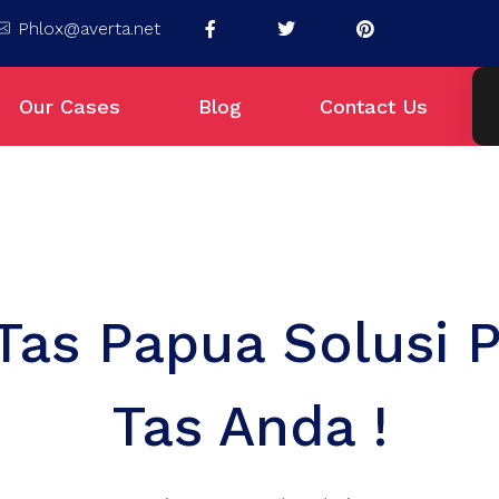
Phlox@averta.net
Our Cases
Blog
Contact Us
 Tas Papua Solusi 
Tas Anda !