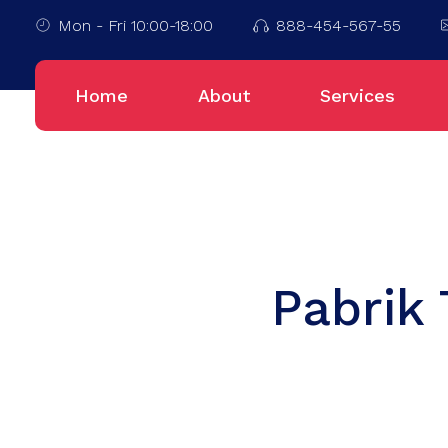
Mon - Fri 10:00-18:00
888-454-567-55
Home
About
Services
Pabrik