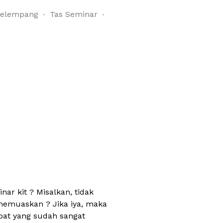
Selempang
Tas Seminar
r kit ? Misalkan, tidak
memuaskan ? Jika iya, maka
at yang sudah sangat