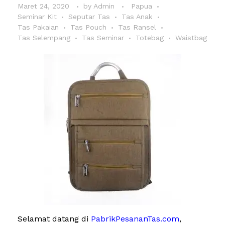
Maret 24, 2020
by
Admin
Papua
Seminar Kit
Seputar Tas
Tas Anak
Tas Pakaian
Tas Pouch
Tas Ransel
Tas Selempang
Tas Seminar
Totebag
Waistbag
Selamat datang di
PabrikPesananTas.com
,