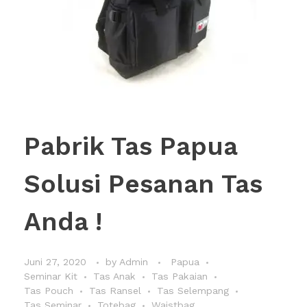
Pabrik Tas Papua
Solusi Pesanan Tas
Anda !
Juni 27, 2020
by
Admin
Papua
Seminar Kit
Tas Anak
Tas Pakaian
Tas Pouch
Tas Ransel
Tas Selempang
Tas Seminar
Totebag
Waistbag