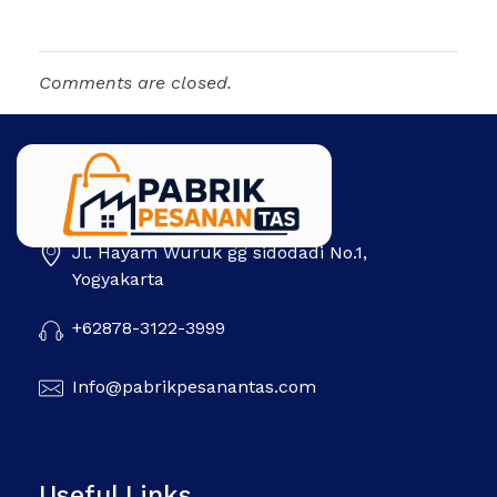
Comments are closed.
Jl. Hayam Wuruk gg sidodadi No.1,
Pabrik Pesanan Tas
Pabrik tas | Konveksi tas | Tas Seminar | Produksi tas Murah Di Indonesia
Yogyakarta
+62878-3122-3999
Info@pabrikpesanantas.com
Useful Links