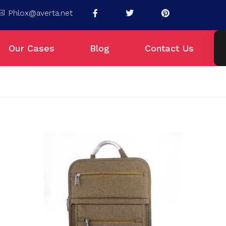
Phlox@averta.net
Our Cases
Blog
Contact Us
putar Tas