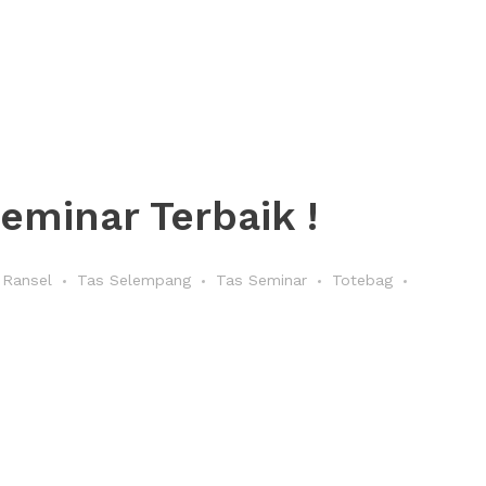
minar Terbaik !
 Ransel
Tas Selempang
Tas Seminar
Totebag