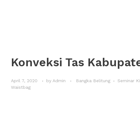
Konveksi Tas Kabupate
April 7, 2020
by
Admin
Bangka Belitung
Seminar Ki
Waistbag