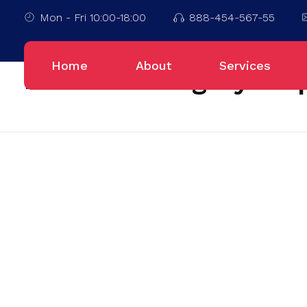
Mon - Fri 10:00-18:00
888-454-567-55
Home
Seputar Tas
Home
About
Services
Posts in category: Se