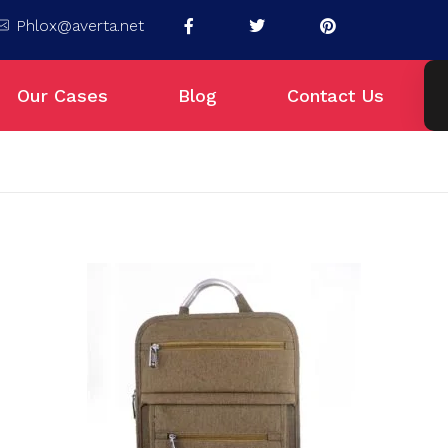
Phlox@averta.net
Our Cases
Blog
Contact Us
a Selatan