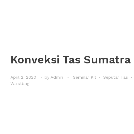
Konveksi Tas Sumatra 
April 2, 2020
by
Admin
Seminar Kit
Seputar Tas
Waistbag