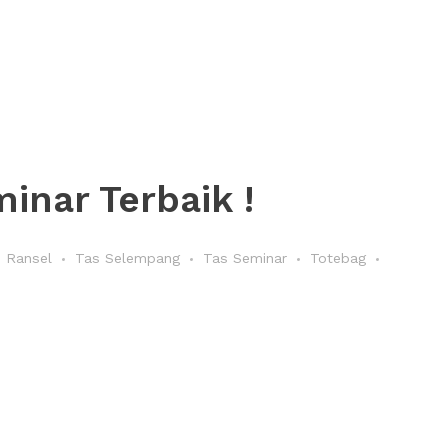
inar Terbaik !
 Ransel
Tas Selempang
Tas Seminar
Totebag