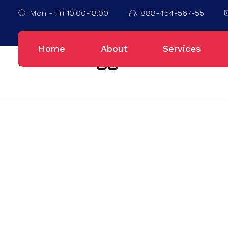
Mon - Fri 10:00-18:00
888-454-567-55
Home
Sumatra Selatan
Home
About
Services
Posts tagged: Sumatr