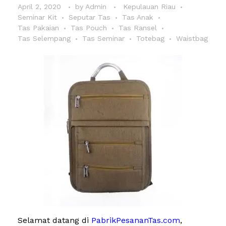
April 2, 2020
by
Admin
Kepulauan Riau
Seminar Kit
Seputar Tas
Tas Anak
Tas Pakaian
Tas Pouch
Tas Ransel
Tas Selempang
Tas Seminar
Totebag
Waistbag
Selamat datang di
PabrikPesananTas.com
,