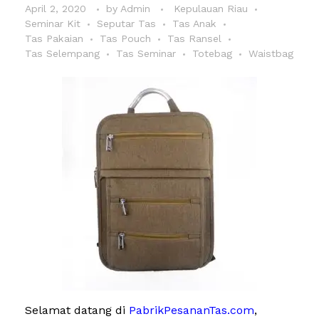
April 2, 2020
by
Admin
Kepulauan Riau
Seminar Kit
Seputar Tas
Tas Anak
Tas Pakaian
Tas Pouch
Tas Ransel
Tas Selempang
Tas Seminar
Totebag
Waistbag
Selamat datang di
PabrikPesananTas.com
,