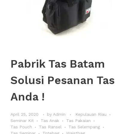
Pabrik Tas Batam
Solusi Pesanan Tas
Anda !
April 25, 2020
by
Admin
Kepulauan Riau
Seminar Kit
Tas Anak
Tas Pakaian
Tas Pouch
Tas Ransel
Tas Selempang
Tas Seminar
Totebag
Waistbag