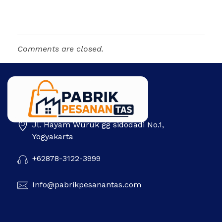
Comments are closed.
Jl. Hayam Wuruk gg sidodadi No.1,
Pabrik Pesanan Tas
Pabrik tas | Konveksi tas | Tas Seminar | Produksi tas Murah Di Indonesia
Yogyakarta
+62878-3122-3999
Info@pabrikpesanantas.com