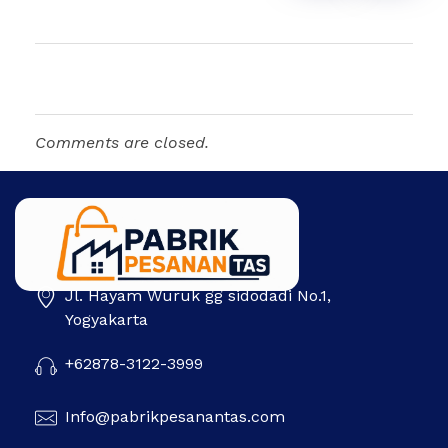
Comments are closed.
Jl. Hayam Wuruk gg sidodadi No.1,
Pabrik Pesanan Tas
Pabrik tas | Konveksi tas | Tas Seminar | Produksi tas Murah Di Indonesia
Yogyakarta
+62878-3122-3999
Info@pabrikpesanantas.com