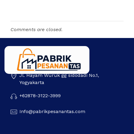
Comments are closed.
Jl. Hayam Wuruk gg sidodadi No.1,
Pabrik Pesanan Tas
Pabrik tas | Konveksi tas | Tas Seminar | Produksi tas Murah Di Indonesia
Yogyakarta
+62878-3122-3999
Info@pabrikpesanantas.com