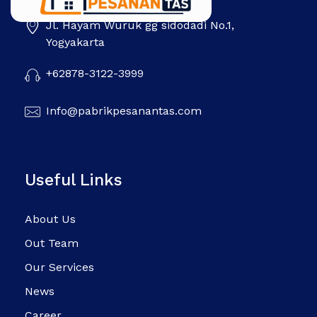
Jl. Hayam Wuruk gg sidodadi No.1,
Pabrik Pesanan Tas
Pabrik tas | Konveksi tas | Tas Seminar | Produksi tas Murah Di Indonesia
Yogyakarta
+62878-3122-3999
Info@pabrikpesanantas.com
Useful Links
About Us
Out Team
Our Services
News
Career