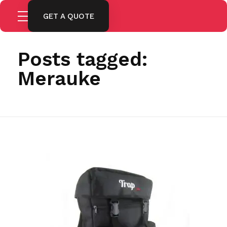
GET A QUOTE
Home
Merauke
Posts tagged:
Merauke