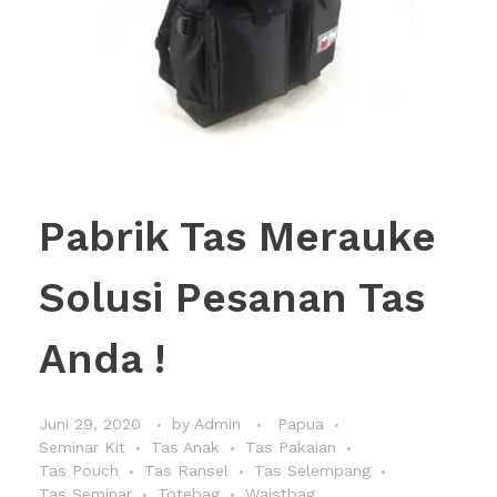
Pabrik Tas Merauke
Solusi Pesanan Tas
Anda !
Juni 29, 2020
by
Admin
Papua
Seminar Kit
Tas Anak
Tas Pakaian
Tas Pouch
Tas Ransel
Tas Selempang
Tas Seminar
Totebag
Waistbag