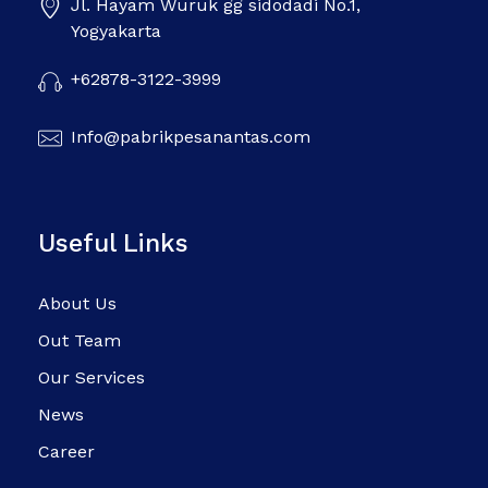
Jl. Hayam Wuruk gg sidodadi No.1,
Pabrik Pesanan Tas
Pabrik tas | Konveksi tas | Tas Seminar | Produksi tas Murah Di Indonesia
Yogyakarta
+62878-3122-3999
Info@pabrikpesanantas.com
Useful Links
About Us
Out Team
Our Services
News
Career