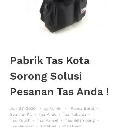
Pabrik Tas Kota
Sorong Solusi
Pesanan Tas Anda !
Juni 27, 2020
by
Admin
Papua Barat
Seminar Kit
Tas Anak
Tas Pakaian
Tas Pouch
Tas Ransel
Tas Selempang
Tas Seminar
Totebag
Waistbag