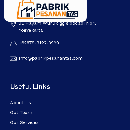
Jl. Hayam Wuruk gg sidodadi No.1,
Pabrik Pesanan Tas
Pabrik tas | Konveksi tas | Tas Seminar | Produksi tas Murah Di Indonesia
Yogyakarta
+62878-3122-3999
Info@pabrikpesanantas.com
Useful Links
About Us
Out Team
Our Services