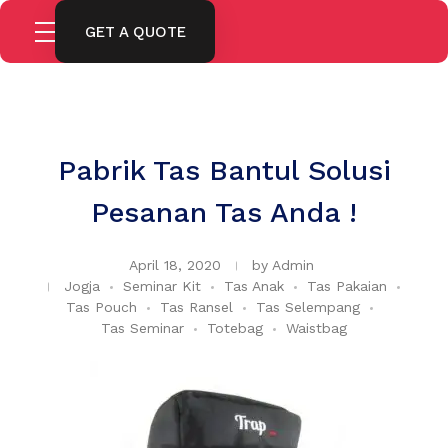
GET A QUOTE
Pabrik Tas Bantul Solusi
Pesanan Tas Anda !
April 18, 2020
by
Admin
Jogja
Seminar Kit
Tas Anak
Tas Pakaian
Tas Pouch
Tas Ransel
Tas Selempang
Tas Seminar
Totebag
Waistbag