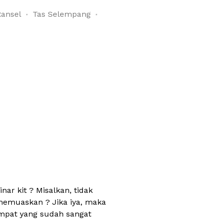
Ransel
Tas Selempang
r kit ? Misalkan, tidak
memuaskan ? Jika iya, maka
mpat yang sudah sangat