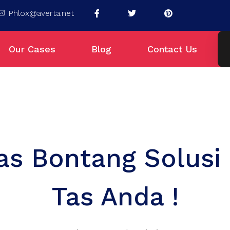
Phlox@averta.net
Our Cases
Blog
Contact Us
Tas Bontang Solusi
Tas Anda !