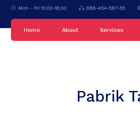
Mon - Fri 10:00-18:00
888-454-567-55
Home
About
Services
Pabrik 