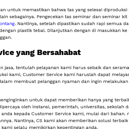
ujuan untuk memastikan bahwa tas yang selesai diproduksi 
an lain sebagainya. Pengecekan tas seminar dan seminar kit
Bontang
. Nantinya, setelah dipastikan sudah rapi semua 
dengan plastik tebal. Dilanjutkan dengan di masukkan k
nggan.
vice yang Bersahabat
 jasa, tentulah pelayanan kami harus sebaik dan sera
duksi kami, Customer Service kami haruslah dapat melay
a dalam membuat pelanggan nyaman dan ingin melakukan
menginginkan untuk dapat memberikan hanya yang terbai
percaya oleh instansi, pemerintah, universitas, sekolah d
anda kepada Customer Service kami, mulai dari bahan. mo
annya. Nantinya, CS kami akan memberikan solusi terbaik
a kami selalu memikirkan kepentingan anda.