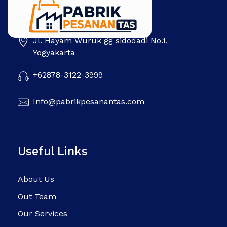
Jl. Hayam Wuruk gg sidodadi No.1,
Pabrik Pesanan Tas
Pabrik tas | Konveksi tas | Tas Seminar | Produksi tas Murah Di Indonesia
Yogyakarta
+62878-3122-3999
Info@pabrikpesanantas.com
Useful Links
About Us
Out Team
Our Services