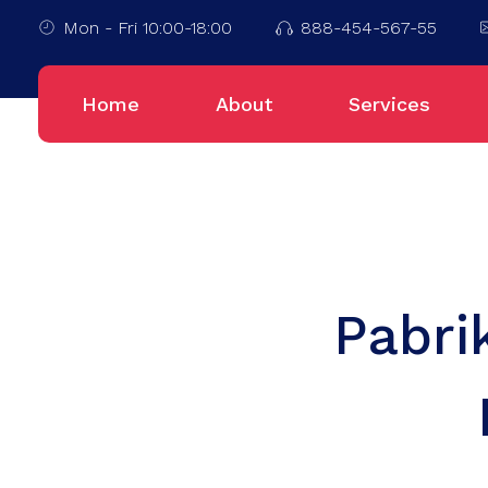
Mon - Fri 10:00-18:00
888-454-567-55
Home
About
Services
Pabri