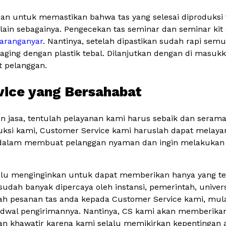
ujuan untuk memastikan bahwa tas yang selesai diproduksi 
an lain sebagainya. Pengecekan tas seminar dan seminar kit
Karanganyar
. Nantinya, setelah dipastikan sudah rapi sem
aging dengan plastik tebal. Dilanjutkan dengan di masuk
t pelanggan.
vice yang Bersahabat
 jasa, tentulah pelayanan kami harus sebaik dan sera
duksi kami, Customer Service kami haruslah dapat melay
a dalam membuat pelanggan nyaman dan ingin melakukan
alu menginginkan untuk dapat memberikan hanya yang te
udah banyak dipercaya oleh instansi, pemerintah, universi
h pesanan tas anda kepada Customer Service kami, mulai
jadwal pengirimannya. Nantinya, CS kami akan memberikan
gan khawatir karena kami selalu memikirkan kepentingan 