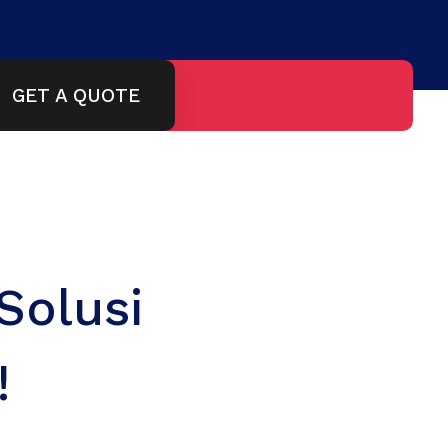
GET A QUOTE
Solusi
!