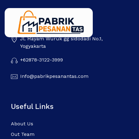
Jl. Hayam Wuruk gg sidodadi No.1,
Pabrik Pesanan Tas
Pabrik tas | Konveksi tas | Tas Seminar | Produksi tas Murah Di Indonesia
Yogyakarta
+62878-3122-3999
Info@pabrikpesanantas.com
Useful Links
About Us
Out Team