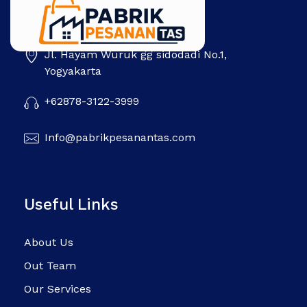
Jl. Hayam Wuruk gg sidodadi No.1,
Pabrik Pesanan Tas
Pabrik tas | Konveksi tas | Tas Seminar | Produksi tas Murah Di Indonesia
Yogyakarta
+62878-3122-3999
Info@pabrikpesanantas.com
Useful Links
About Us
Out Team
Our Services