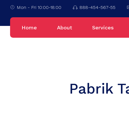
Mon - Fri 10:00-18:00
888-454-567-55
Home
About
Services
Pabrik 