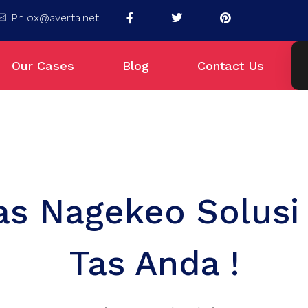
Phlox@averta.net
Our Cases
Blog
Contact Us
Tas Nagekeo Solusi
Tas Anda !