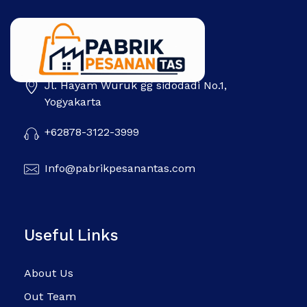
Jl. Hayam Wuruk gg sidodadi No.1,
Pabrik Pesanan Tas
Pabrik tas | Konveksi tas | Tas Seminar | Produksi tas Murah Di Indonesia
Yogyakarta
+62878-3122-3999
Info@pabrikpesanantas.com
Useful Links
About Us
Out Team