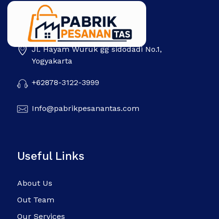
Jl. Hayam Wuruk gg sidodadi No.1,
Pabrik Pesanan Tas
Pabrik tas | Konveksi tas | Tas Seminar | Produksi tas Murah Di Indonesia
Yogyakarta
+62878-3122-3999
Info@pabrikpesanantas.com
Useful Links
About Us
Out Team
Our Services