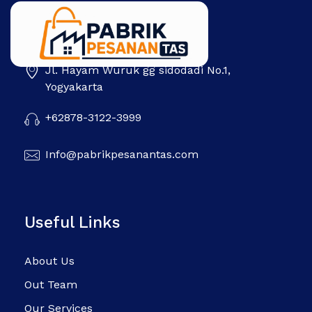
Jl. Hayam Wuruk gg sidodadi No.1,
Pabrik Pesanan Tas
Pabrik tas | Konveksi tas | Tas Seminar | Produksi tas Murah Di Indonesia
Yogyakarta
+62878-3122-3999
Info@pabrikpesanantas.com
Useful Links
About Us
Out Team
Our Services