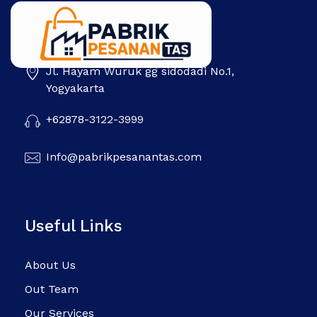
Jl. Hayam Wuruk gg sidodadi No.1,
Pabrik Pesanan Tas
Pabrik tas | Konveksi tas | Tas Seminar | Produksi tas Murah Di Indonesia
Yogyakarta
+62878-3122-3999
Info@pabrikpesanantas.com
Useful Links
About Us
Out Team
Our Services