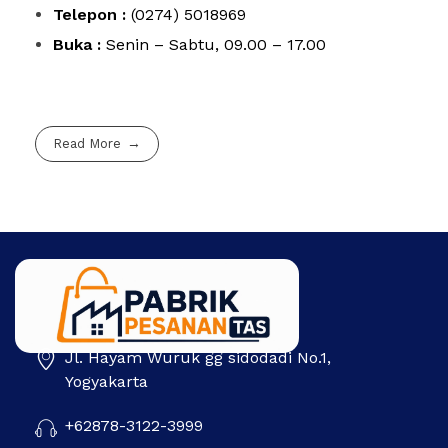
Telepon :
(0274) 5018969
Buka :
Senin – Sabtu, 09.00 – 17.00
Read More
Jl. Hayam Wuruk gg sidodadi No.1,
Pabrik Pesanan Tas
Pabrik tas | Konveksi tas | Tas Seminar | Produksi tas Murah Di Indonesia
Yogyakarta
+62878-3122-3999