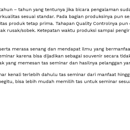
bertahun – tahun yang tentunya jika bicara pengalaman su
ualitas sesuai standar. Pada bagian produksinya pun sep
itas produk tetap prima. Tahapan Quality Controlnya pun 
idak rusak/sobek. Ketepatan waktu produksi sampai peng
eserta merasa senang dan mendapat ilmu yang bermanfaat 
minar karena bisa dijadikan sebagai souvenir secara tida
yak yang memesan tas seminar dan hasilnya pelanggan 
 kenali terlebih dahulu tas seminar dari manfaat hingga
begitu, bisa lebih mudah memilih tas untuk seminar sesu