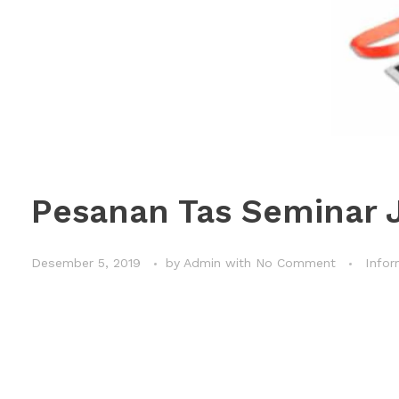
Pesanan Tas Seminar 
Desember 5, 2019
by
Admin
with
No Comment
Infor