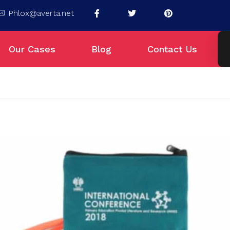
Phlox@averta.net
Our Cases
Blog
Contact Us
n Tas