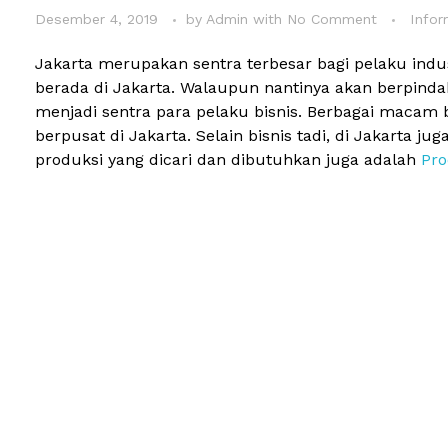
Desember 4, 2019
by
Admin
with
No Comment
Infor
Jakarta merupakan sentra terbesar bagi pelaku indus
berada di Jakarta. Walaupun nantinya akan berpinda
menjadi sentra para pelaku bisnis. Berbagai macam bi
berpusat di Jakarta. Selain bisnis tadi, di Jakart
produksi yang dicari dan dibutuhkan juga adalah
Pro