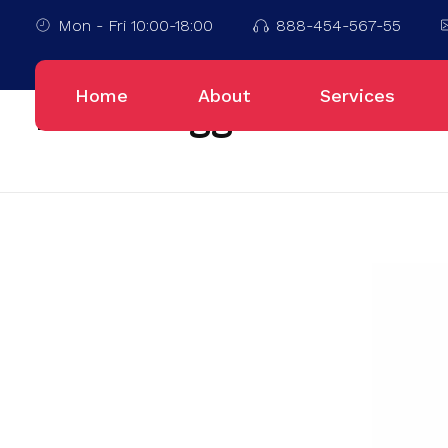
Mon - Fri 10:00-18:00
888-454-567-55
Home
Pesanan Tas
Home
About
Services
Posts tagged: Pesana