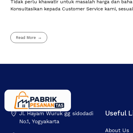
Tidak perlu khawatir untuk masalah harga dan bahan
Konsultasikan kepada Customer Service kami, sesua
Read More
Useful L
Jl. Hayam Wuruk gg sidodadi
Pabrik Pesanan Tas
Pabrik tas | Konveksi tas | Tas Seminar | Produksi tas Murah Di Indonesia
No.1, Yogyakarta
About Us