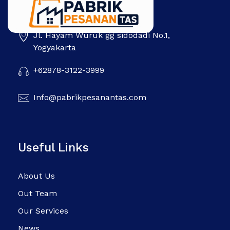
Jl. Hayam Wuruk gg sidodadi No.1,
Pabrik Pesanan Tas
Pabrik tas | Konveksi tas | Tas Seminar | Produksi tas Murah Di Indonesia
Yogyakarta
+62878-3122-3999
Info@pabrikpesanantas.com
Useful Links
About Us
Out Team
Our Services
News