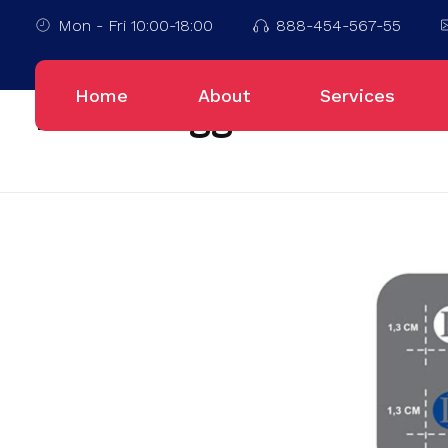
Mon - Fri 10:00-18:00
888-454-567-55
Home
Tas Promosi
Home
About
Services
Posts tagged: Tas Pr