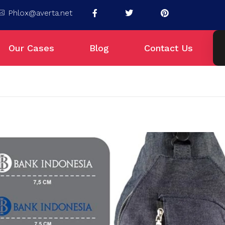
Phlox@averta.net
Our Cases
Blog
Contact Us
omosi