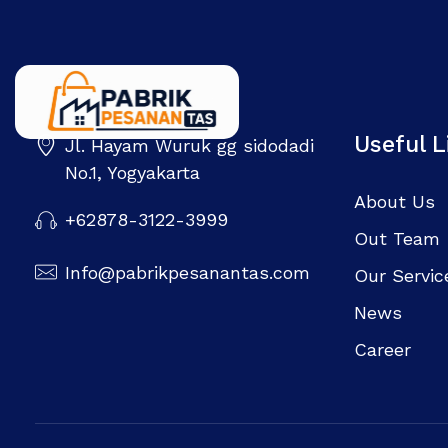
Useful L
Jl. Hayam Wuruk gg sidodadi
Pabrik Pesanan Tas
Pabrik tas | Konveksi tas | Tas Seminar | Produksi tas Murah Di Indonesia
No.1, Yogyakarta
About Us
+62878-3122-3999
Out Team
Info@pabrikpesanantas.com
Our Servic
News
Career