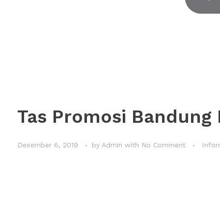
Tas Promosi Bandung 
Desember 6, 2019
by
Admin
with
No Comment
Infor