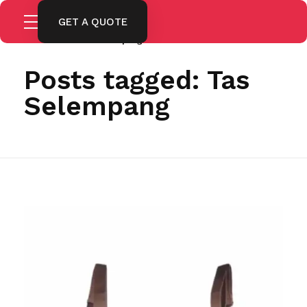
GET A QUOTE
Home
Tas Selempang
Posts tagged: Tas
Selempang