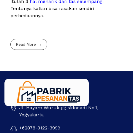
Itulah 3
hal menarik dari tas selempang
.
Tentunya kalian bisa rasakan sendiri
perbedaannya.
Read More
Jl. Hayam Wuruk gg sidodadi No.1,
Pabrik Pesanan Tas
Pabrik tas | Konveksi tas | Tas Seminar | Produksi tas Murah Di Indonesia
Yogyakarta
+62878-3122-3999