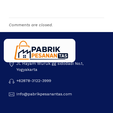
Comments are closed.
Jl. Hayam Wuruk gg sidodadi No.1,
Pabrik Pesanan Tas
Pabrik tas | Konveksi tas | Tas Seminar | Produksi tas Murah Di Indonesia
Yogyakarta
+62878-3122-3999
Info@pabrikpesanantas.com