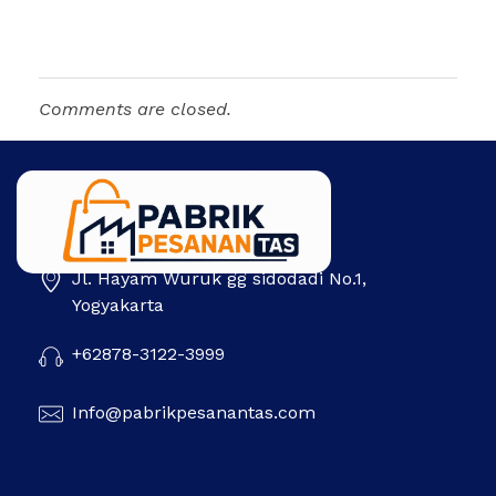
Comments are closed.
Jl. Hayam Wuruk gg sidodadi No.1,
Pabrik Pesanan Tas
Pabrik tas | Konveksi tas | Tas Seminar | Produksi tas Murah Di Indonesia
Yogyakarta
+62878-3122-3999
Info@pabrikpesanantas.com