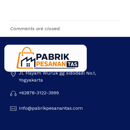
Comments are closed.
Jl. Hayam Wuruk gg sidodadi No.1,
Pabrik Pesanan Tas
Pabrik tas | Konveksi tas | Tas Seminar | Produksi tas Murah Di Indonesia
Yogyakarta
+62878-3122-3999
Info@pabrikpesanantas.com