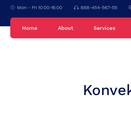
Mon - Fri 10:00-18:00
888-454-567-55
Home
About
Services
Konvek