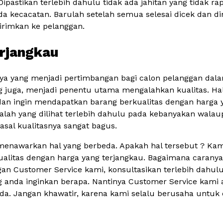
Dipastikan terlebih dahulu tidak ada jahitan yang tidak rap
a kecacatan. Barulah setelah semua selesai dicek dan di
irimkan ke pelanggan.
erjangkau
innya yang menjadi pertimbangan bagi calon pelanggan d
g juga, menjadi penentu utama mengalahkan kualitas. Hal
dan ingin mendapatkan barang berkualitas dengan harga y
galah yang dilihat terlebih dahulu pada kebanyakan walaup
sal kualitasnya sangat bagus.
i menawarkan hal yang berbeda. Apakah hal tersebut ? K
alitas dengan harga yang terjangkau. Bagaimana caranya
n Customer Service kami, konsultasikan terlebih dahu
 anda inginkan berapa. Nantinya Customer Service kam
da. Jangan khawatir, karena kami selalu berusaha untuk