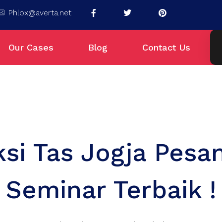
Phlox@averta.net
Our Cases
Blog
Contact Us
si Tas Jogja Pesa
Seminar Terbaik !