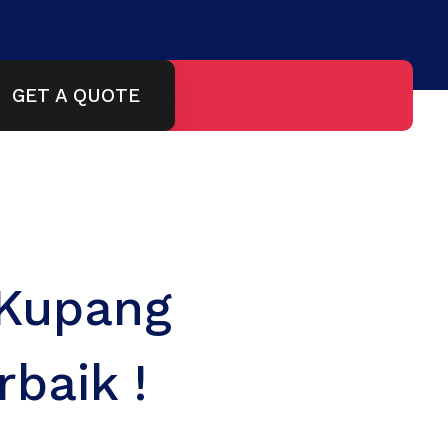
GET A QUOTE
 Kupang
baik !