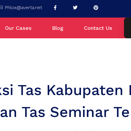
Phlox@averta.net
Our Cases
Blog
Contact Us
si Tas Kabupaten
an Tas Seminar Ter