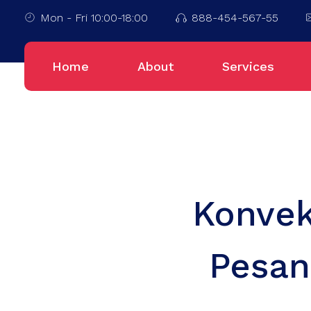
Mon - Fri 10:00-18:00
888-454-567-55
Home
About
Services
Konvek
Pesan