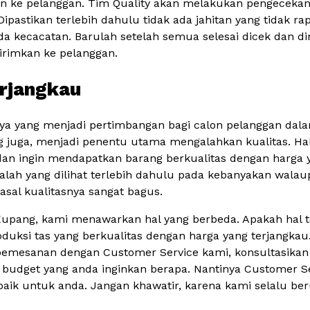
an ke pelanggan. Tim Quality akan melakukan pengecekan 
Dipastikan terlebih dahulu tidak ada jahitan yang tidak rap
a kecacatan. Barulah setelah semua selesai dicek dan di
irimkan ke pelanggan.
erjangkau
innya yang menjadi pertimbangan bagi calon pelanggan d
g juga, menjadi penentu utama mengalahkan kualitas. Hal
dan ingin mendapatkan barang berkualitas dengan harga y
galah yang dilihat terlebih dahulu pada kebanyakan walaup
sal kualitasnya sangat bagus.
Kupang, kami menawarkan hal yang berbeda. Apakah hal 
si tas yang berkualitas dengan harga yang terjangkau
emesanan dengan Customer Service kami, konsultasikan
udget yang anda inginkan berapa. Nantinya Customer S
ik untuk anda. Jangan khawatir, karena kami selalu be