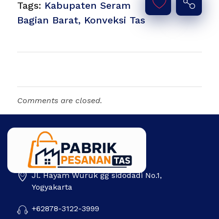
Tags:
Kabupaten Seram
Bagian Barat
,
Konveksi Tas
Comments are closed.
Jl. Hayam Wuruk gg sidodadi No.1,
Pabrik Pesanan Tas
Pabrik tas | Konveksi tas | Tas Seminar | Produksi tas Murah Di Indonesia
Yogyakarta
+62878-3122-3999