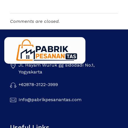
Comments are closed.
Jl. Hayam Wuruk gg sidodadi No.1,
Pabrik Pesanan Tas
Pabrik tas | Konveksi tas | Tas Seminar | Produksi tas Murah Di Indonesia
Yogyakarta
+62878-3122-3999
Info@pabrikpesanantas.com
Useful Links