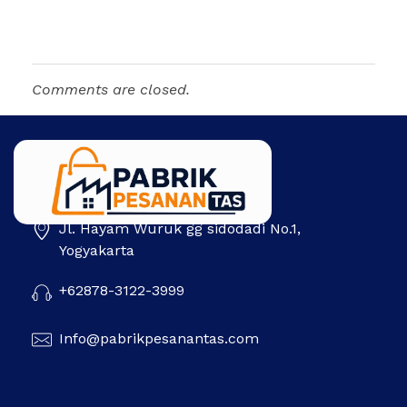
Comments are closed.
Jl. Hayam Wuruk gg sidodadi No.1,
Pabrik Pesanan Tas
Pabrik tas | Konveksi tas | Tas Seminar | Produksi tas Murah Di Indonesia
Yogyakarta
+62878-3122-3999
Info@pabrikpesanantas.com