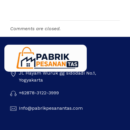
Comments are closed.
Jl. Hayam Wuruk gg sidodadi No.1,
Pabrik Pesanan Tas
Pabrik tas | Konveksi tas | Tas Seminar | Produksi tas Murah Di Indonesia
Yogyakarta
+62878-3122-3999
Info@pabrikpesanantas.com