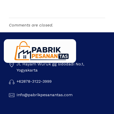
Comments are closed.
Jl. Hayam Wuruk gg sidodadi No.1,
Pabrik Pesanan Tas
Pabrik tas | Konveksi tas | Tas Seminar | Produksi tas Murah Di Indonesia
Yogyakarta
+62878-3122-3999
Info@pabrikpesanantas.com