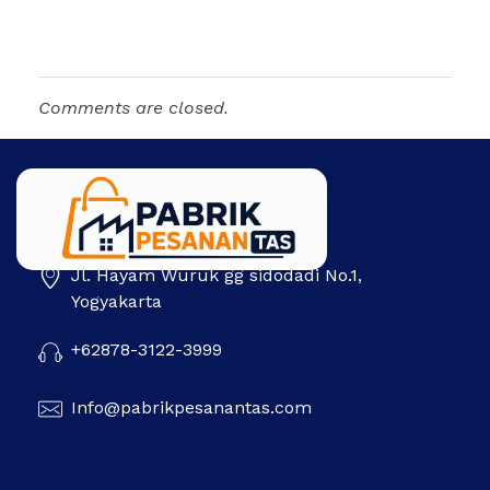
Comments are closed.
Jl. Hayam Wuruk gg sidodadi No.1,
Pabrik Pesanan Tas
Pabrik tas | Konveksi tas | Tas Seminar | Produksi tas Murah Di Indonesia
Yogyakarta
+62878-3122-3999
Info@pabrikpesanantas.com