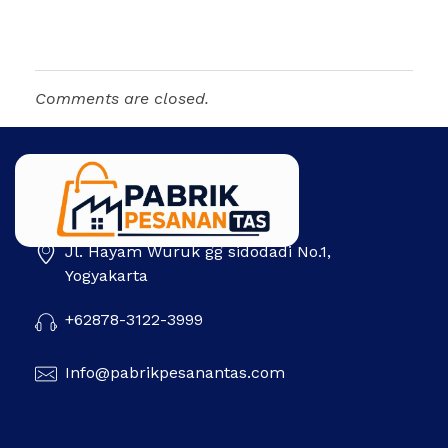
Comments are closed.
Jl. Hayam Wuruk gg sidodadi No.1,
Pabrik Pesanan Tas
Pabrik tas | Konveksi tas | Tas Seminar | Produksi tas Murah Di Indonesia
Yogyakarta
+62878-3122-3999
Info@pabrikpesanantas.com