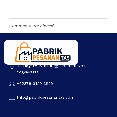
Comments are closed.
Jl. Hayam Wuruk gg sidodadi No.1,
Pabrik Pesanan Tas
Pabrik tas | Konveksi tas | Tas Seminar | Produksi tas Murah Di Indonesia
Yogyakarta
+62878-3122-3999
Info@pabrikpesanantas.com