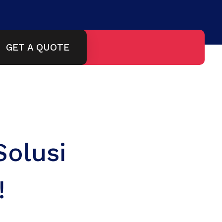
GET A QUOTE
Solusi
!