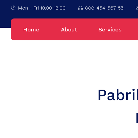
Mon - Fri 10:00-18:00
888-454-567-55
Home
About
Services
Pabri