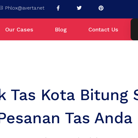
Phlox@averta.net
Our Cases
Blog
Contact Us
k Tas Kota Bitung 
Pesanan Tas Anda 