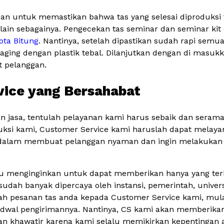
ujuan untuk memastikan bahwa tas yang selesai diproduksi 
an lain sebagainya. Pengecekan tas seminar dan seminar kit
ota Bitung
. Nantinya, setelah dipastikan sudah rapi semu
aging dengan plastik tebal. Dilanjutkan dengan di masuk
t pelanggan.
vice yang Bersahabat
 jasa, tentulah pelayanan kami harus sebaik dan sera
duksi kami, Customer Service kami haruslah dapat melay
a dalam membuat pelanggan nyaman dan ingin melakukan
alu menginginkan untuk dapat memberikan hanya yang ter
udah banyak dipercaya oleh instansi, pemerintah, universi
h pesanan tas anda kepada Customer Service kami, mulai
jadwal pengirimannya. Nantinya, CS kami akan memberikan
gan khawatir karena kami selalu memikirkan kepentingan 