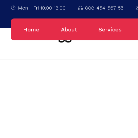
Mon - Fri 10:00-18:00
888-454-567-55
Home
Kota Bitung
Home
About
Services
Posts tagged: Kota Bi