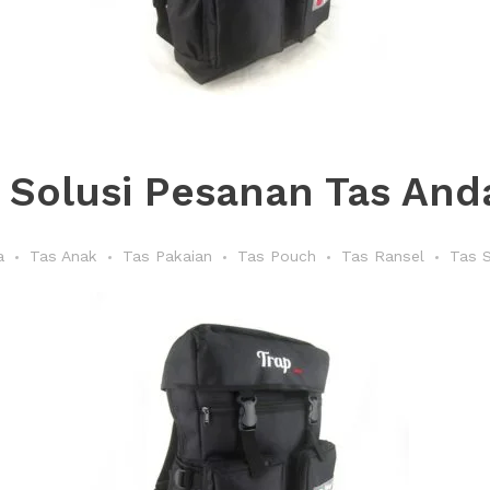
 Solusi Pesanan Tas Anda
a
Tas Anak
Tas Pakaian
Tas Pouch
Tas Ransel
Tas 