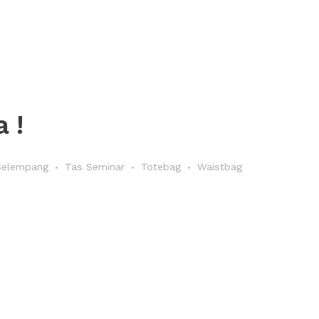
 !
Selempang
Tas Seminar
Totebag
Waistbag