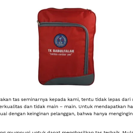
kan tas seminarnya kepada kami, tentu tidak lepas dari
berkualitas dan tidak main – main. Untuk mendapatkan hal
ai dengan keinginan pelanggan, bahwa hanya mengingink
ng mumpuni untuk dapat menghasilkan tas terbaik. Mulai 