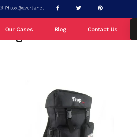
Phlox@averta.net
Our Cases
Blog
Contact Us
tung