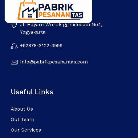
Jl. Hayam Wuruk gg sidodadi No.1,
Pabrik Pesanan Tas
Pabrik tas | Konveksi tas | Tas Seminar | Produksi tas Murah Di Indonesia
Yogyakarta
+62878-3122-3999
Info@pabrikpesanantas.com
Useful Links
About Us
Out Team
Our Services