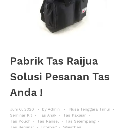
Pabrik Tas Raijua
Solusi Pesanan Tas
Anda !
Juni 6, 2020
by
Admin
Nusa Tenggara Timur
Seminar Kit
Tas Anak
Tas Pakaian
Tas Pouch
Tas Ransel
Tas Selempang
Tas Seminar
Totebag
Waistbag