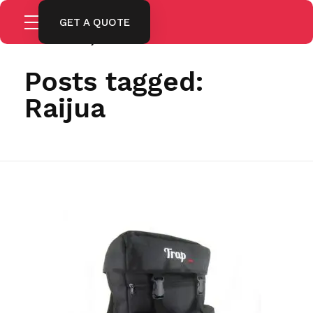
GET A QUOTE
Home
Raijua
Posts tagged:
Raijua