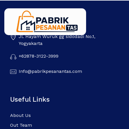
Jl. Hayam Wuruk gg sidodadi No.1,
Pabrik Pesanan Tas
Pabrik tas | Konveksi tas | Tas Seminar | Produksi tas Murah Di Indonesia
Yogyakarta
+62878-3122-3999
Info@pabrikpesanantas.com
Useful Links
About Us
Out Team