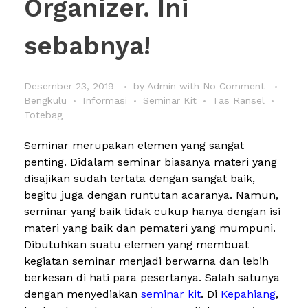
Organizer. Ini
sebabnya!
Desember 23, 2019
by
Admin
with
No Comment
Bengkulu
Informasi
Seminar Kit
Tas Ransel
Totebag
Seminar merupakan elemen yang sangat
penting. Didalam seminar biasanya materi yang
disajikan sudah tertata dengan sangat baik,
begitu juga dengan runtutan acaranya. Namun,
seminar yang baik tidak cukup hanya dengan isi
materi yang baik dan pemateri yang mumpuni.
Dibutuhkan suatu elemen yang membuat
kegiatan seminar menjadi berwarna dan lebih
berkesan di hati para pesertanya. Salah satunya
dengan menyediakan
seminar kit
. Di
Kepahiang
,