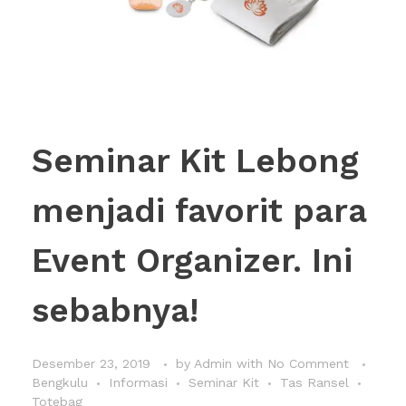
Seminar Kit Lebong
menjadi favorit para
Event Organizer. Ini
sebabnya!
Desember 23, 2019
by
Admin
with
No Comment
Bengkulu
Informasi
Seminar Kit
Tas Ransel
Totebag