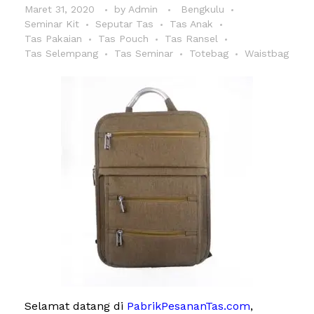
Maret 31, 2020
by
Admin
Bengkulu
Seminar Kit
Seputar Tas
Tas Anak
Tas Pakaian
Tas Pouch
Tas Ransel
Tas Selempang
Tas Seminar
Totebag
Waistbag
Selamat datang di
PabrikPesananTas.com
,