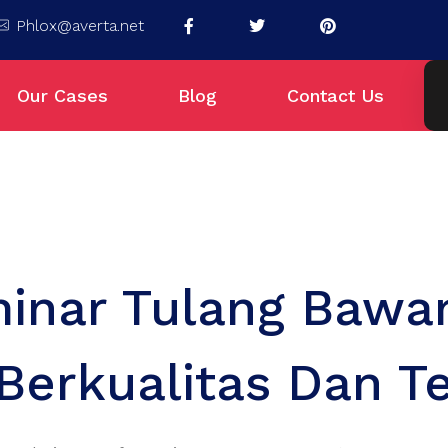
Phlox@averta.net
Our Cases
Blog
Contact Us
inar Tulang Bawa
Berkualitas Dan T