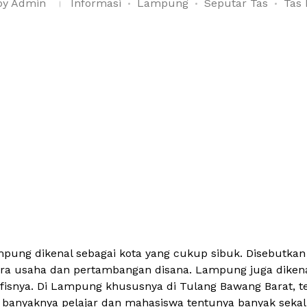
by
Admin
Informasi
Lampung
Seputar Tas
Tas 
pung dikenal sebagai kota yang cukup sibuk. Disebutkan
ra usaha dan pertambangan disana. Lampung juga dikena
afisnya. Di Lampung khususnya di Tulang Bawang Barat, t
banyaknya pelajar dan mahasiswa tentunya banyak sekal