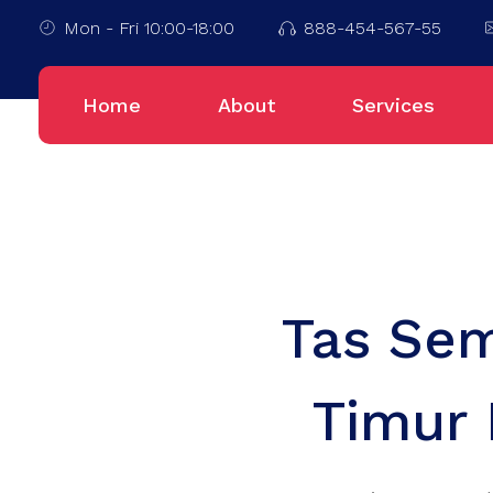
Mon - Fri 10:00-18:00
888-454-567-55
Home
About
Services
Tas Sem
Timur 