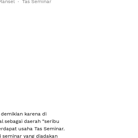
Ransel
Tas Seminar
 demikian karena di
l sebagai daerah “seribu
erdapat usaha Tas Seminar.
i seminar yang diadakan