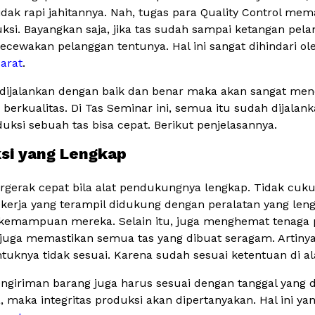
dak rapi jahitannya. Nah, tugas para Quality Control memas
ksi. Bayangkan saja, jika tas sudah sampai ketangan pela
ewakan pelanggan tentunya. Hal ini sangat dihindari ol
arat
.
ka dijalankan dengan baik dan benar maka akan sangat me
 berkualitas. Di Tas Seminar ini, semua itu sudah dijalan
uksi sebuah tas bisa cepat. Berikut penjelasannya.
ksi yang Lengkap
rgerak cepat bila alat pendukungnya lengkap. Tidak cuk
 pekerja yang terampil didukung dengan peralatan yang l
ari kemampuan mereka. Selain itu, juga menghemat tenaga 
uga memastikan semua tas yang dibuat seragam. Artinya,
ntuknya tidak sesuai. Karena sudah sesuai ketentuan di al
engiriman barang juga harus sesuai dengan tanggal yang d
a, maka integritas produksi akan dipertanyakan. Hal ini yan