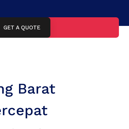
GET A QUOTE
ng Barat
ercepat