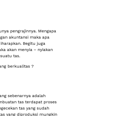
tunya pengrajinnya. Mengapa
tungan akuntansi maka apa
diharapkan. Begitu juga
maka akan menyia – nyiakan
suatu tas.
ng berkualitas ?
i yang sebenarnya adalah
mbuatan tas terdapat proses
engecekan tas yang sudah
, tas yang diproduksi mungkin